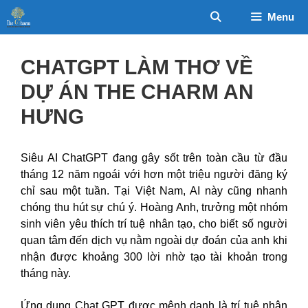
Chuyển
Menu
đến
nội
dung
CHATGPT LÀM THƠ VỀ
DỰ ÁN THE CHARM AN
HƯNG
Siêu AI ChatGPT đang gây sốt trên toàn cầu từ đầu
tháng 12 năm ngoái với hơn một triệu người đăng ký
chỉ sau một tuần. Tại Việt Nam, AI này cũng nhanh
chóng thu hút sự chú ý. Hoàng Anh, trưởng một nhóm
sinh viên yêu thích trí tuệ nhân tạo, cho biết số người
quan tâm đến dịch vụ nằm ngoài dự đoán của anh khi
nhận được khoảng 300 lời nhờ tạo tài khoản trong
tháng này.
Ứng dụng Chat GPT được mệnh danh là trí tuệ nhân