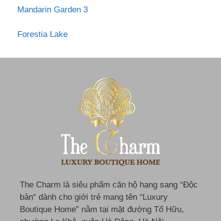
Mandarin Garden 3
Forestia Lake
The Charm là siêu phẩm căn hộ hạng sang “Độc
bản“ dành cho giới trẻ mang tên “Luxury
Boutique Home” nằm tại mặt đường Tố Hữu,