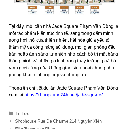
Tại đây, mỗi căn nhà Jade Square Phạm Văn Đồng là
một tác phẩm kiến trúc tinh tế, sang trọng đắm mình
trong hơi thở của thiên nhiên, hài hòa giữa yếu tố
thẩm mỹ và công năng sử dụng, mọi gian phòng đều
tràn ngập ánh sáng tự nhiên nhờ cách bố trí mặt bằng
thông minh và những ô kính rộng thay tường, phá bỏ
ranh giới cứng của không gian sinh hoạt chung như
phòng khách, phòng bếp và phòng ăn.
Thông tin chi tiết dự án Jade Square Phạm Văn Đồng
xem tại
https://chungcuhn24h.net/jade-square/
Danh
Tin Tức
mục
Shophouse Rue De Charme 214 Nguyễn Xiển
Elite Tower Vạn Phúc