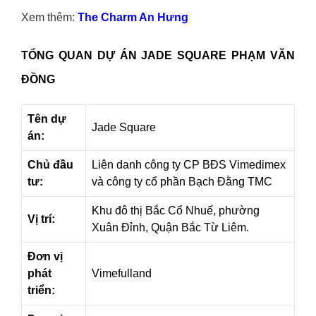
Xem thêm:
The Charm An Hưng
TỔNG QUAN DỰ ÁN JADE SQUARE PHẠM VĂN
ĐỒNG
Tên dự
Jade Square
án:
Chủ đầu
Liên danh công ty CP BĐS Vimedimex
tư:
và công ty cổ phần Bạch Đằng TMC
Khu đô thị Bắc Cổ Nhuế, phường
Vị trí:
Xuân Đỉnh, Quận Bắc Từ Liêm.
Đơn vị
phát
Vimefulland
triển: