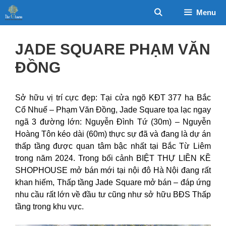
Chuyển
Menu
đến
nội
dung
JADE SQUARE PHẠM VĂN
ĐỒNG
Sở hữu vị trí cực đẹp: Tại cửa ngõ KĐT 377 ha Bắc
Cổ Nhuế – Phạm Văn Đồng, Jade Square tọa lạc ngay
ngã 3 đường lớn: Nguyễn Đình Tứ (30m) – Nguyễn
Hoàng Tôn kéo dài (60m) thực sự đã và đang là dự án
thấp tầng được quan tâm bậc nhất tại Bắc Từ Liêm
trong năm 2024. Trong bối cảnh BIỆT THỰ LIỀN KỀ
SHOPHOUSE mở bán mới tại nội đô Hà Nội đang rất
khan hiếm, Thấp tầng Jade Square mở bán – đáp ứng
nhu cầu rất lớn về đầu tư cũng như sở hữu BĐS Thấp
tầng trong khu vực.