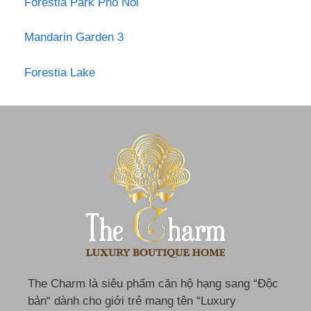
Forestia Park Phố Nối
Mandarin Garden 3
Forestia Lake
The Charm là siêu phẩm căn hộ hạng sang “Độc
bản“ dành cho giới trẻ mang tên “Luxury