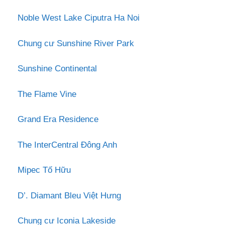
Noble West Lake Ciputra Ha Noi
Chung cư Sunshine River Park
Sunshine Continental
The Flame Vine
Grand Era Residence
The InterCentral Đông Anh
Mipec Tố Hữu
D’. Diamant Bleu Việt Hưng
Chung cư Iconia Lakeside