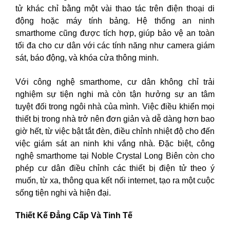
tử khác chỉ bằng một vài thao tác trên điện thoại di
động hoặc máy tính bảng. Hệ thống an ninh
smarthome cũng được tích hợp, giúp bảo vệ an toàn
tối đa cho cư dân với các tính năng như camera giám
sát, báo động, và khóa cửa thông minh.
Với công nghệ smarthome, cư dân không chỉ trải
nghiệm sự tiện nghi mà còn tận hưởng sự an tâm
tuyệt đối trong ngôi nhà của mình. Việc điều khiển mọi
thiết bị trong nhà trở nên đơn giản và dễ dàng hơn bao
giờ hết, từ việc bật tắt đèn, điều chỉnh nhiệt độ cho đến
việc giám sát an ninh khi vắng nhà. Đặc biệt, công
nghệ smarthome tại Noble Crystal Long Biên còn cho
phép cư dân điều chỉnh các thiết bị điện tử theo ý
muốn, từ xa, thông qua kết nối internet, tạo ra một cuộc
sống tiện nghi và hiện đại.
Thiết Kế Đẳng Cấp Và Tinh Tế