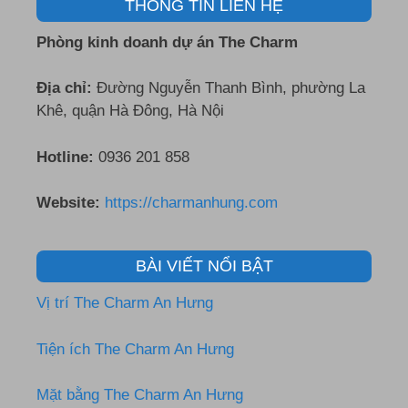
THÔNG TIN LIÊN HỆ
Phòng kinh doanh dự án The Charm
Địa chỉ:
Đường Nguyễn Thanh Bình, phường La
Khê, quận Hà Đông, Hà Nội
Hotline:
0936 201 858
Website:
https://charmanhung.com
BÀI VIẾT NỔI BẬT
Vị trí The Charm An Hưng
Tiện ích The Charm An Hưng
Mặt bằng The Charm An Hưng