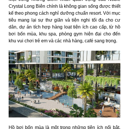
Crystal Long Biên chính là không gian sống được thiết
kế theo phong cách nghỉ dưỡng chuẩn resort. Với mục
tiêu mang lại sự thư giãn và tiện nghi tối đa cho cư
dân, dự án tích hợp hàng loạt tiện ích cao cấp, từ hồ
bơi bốn mùa, khu spa, phòng gym hiện đại cho đến
khu vui chơi trẻ em và các nhà hàng, café sang trọng.
Hồ bơi bốn mùa là một trong những tiện ích nổi bật,