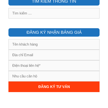
TÌM KIẾM THÔNG TIN
Tìm
kiếm
cho:
ĐĂNG KÝ NHẬN BẢNG GIÁ