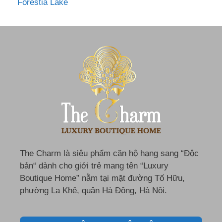
Forestia Lake
The Charm là siêu phẩm căn hộ hạng sang “Độc
bản“ dành cho giới trẻ mang tên “Luxury
Boutique Home” nằm tại mặt đường Tố Hữu,
phường La Khê, quận Hà Đông, Hà Nội.