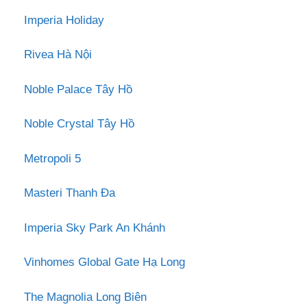
Imperia Holiday
Rivea Hà Nội
Noble Palace Tây Hồ
Noble Crystal Tây Hồ
Metropoli 5
Masteri Thanh Đa
Imperia Sky Park An Khánh
Vinhomes Global Gate Hạ Long
The Magnolia Long Biên