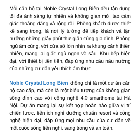
Mỗi căn hộ tại Noble Crystal Long Biên đều tận dụng
tối đa ánh sáng tự nhiên và không gian mở, tạo cảm
giác thoáng đãng và rộng rãi. Phòng khách được thiết
kế sang trọng, là nơi lý tưởng để tiếp khách và tận
hưởng những giây phút thư giãn cùng gia đình. Phòng
ngủ ấm cúng, với cửa sổ lớn nhìn ra khung cảnh thiên
nhiên, mang lại giấc ngủ ngon và sâu. Khu bếp hiện
đại, với thiết bị tiên tiến, đáp ứng nhu cầu nấu nướng
của những cư dân yêu thích ẩm thực.
Noble Crystal Long Bien
không chỉ là một dự án căn
hộ cao cấp, mà còn là một biểu tượng của không gian
sống đỉnh cao với công nghệ 4.0 smarthome tại Hà
Nội. Dự án mang lại sự kết hợp hoàn hảo giữa vị trí
chiến lược, tiện ích nghỉ dưỡng chuẩn resort và công
nghệ hiện đại, đáp ứng mọi nhu cầu của cư dân về
một cuộc sống tiện nghi, sang trọng và an toàn.