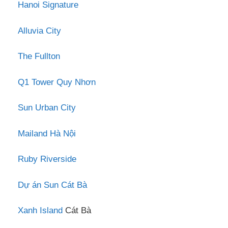
Hanoi Signature
Alluvia City
The Fullton
Q1 Tower Quy Nhơn
Sun Urban City
Mailand Hà Nội
Ruby Riverside
Dự án Sun Cát Bà
Xanh Island
Cát Bà