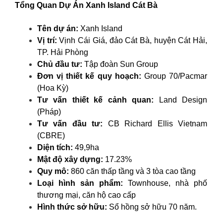
Tổng Quan Dự Án Xanh Island Cát Bà
Tên dự án:
Xanh Island
Vị trí:
Vịnh Cái Giá, đảo Cát Bà, huyện Cát Hải,
TP. Hải Phòng
Chủ đầu tư:
Tập đoàn Sun Group
Đơn vị thiết kế quy hoạch:
Group 70/Pacmar
(Hoa Kỳ)
Tư vấn thiết kế cảnh quan:
Land Design
(Pháp)
Tư vấn đầu tư:
CB Richard Ellis Vietnam
(CBRE)
Diện tích:
49,9ha
Mật độ xây dựng:
17.23%
Quy mô:
860 căn thấp tầng và 3 tòa cao tầng
Loại hình sản phẩm:
Townhouse, nhà phố
thương mại, căn hộ cao cấp
Hình thức sở hữu:
Sổ hồng sở hữu 70 năm.