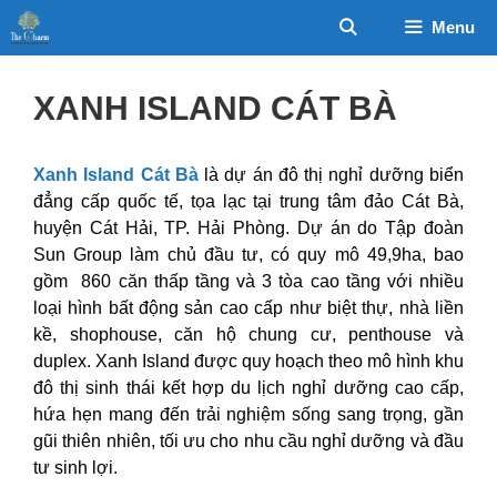
Chuyển
Menu
đến
nội
dung
XANH ISLAND CÁT BÀ
Xanh Island Cát Bà
là dự án đô thị nghỉ dưỡng biển
đẳng cấp quốc tế, tọa lạc tại trung tâm đảo Cát Bà,
huyện Cát Hải, TP. Hải Phòng. Dự án do Tập đoàn
Sun Group làm chủ đầu tư, có quy mô 49,9ha, bao
gồm 860 căn thấp tầng và 3 tòa cao tầng với nhiều
loại hình bất động sản cao cấp như biệt thự, nhà liền
kề, shophouse, căn hộ chung cư, penthouse và
duplex. Xanh Island được quy hoạch theo mô hình khu
đô thị sinh thái kết hợp du lịch nghỉ dưỡng cao cấp,
hứa hẹn mang đến trải nghiệm sống sang trọng, gần
gũi thiên nhiên, tối ưu cho nhu cầu nghỉ dưỡng và đầu
tư sinh lợi.