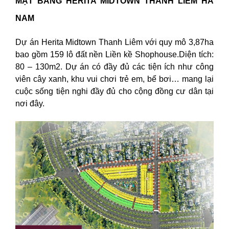
MẶT BẰNG HERITA MIDTOWN THANH LIÊM HÀ
NAM
Dự án Herita Midtown Thanh Liêm với quy mô 3,87ha
bao gồm 159 lô đất nền Liền kề Shophouse.Diện tích:
80 – 130m2. Dự án có đầy đủ các tiện ích như công
viên cây xanh, khu vui chơi trẻ em, bể bơi… mang lại
cuộc sống tiện nghi đầy đủ cho cộng đồng cư dân tại
nơi đây.