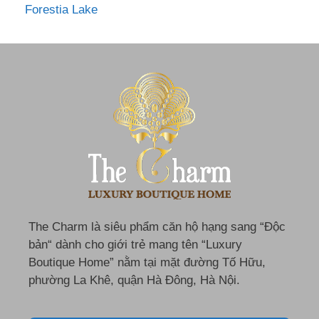
Forestia Lake
The Charm là siêu phẩm căn hộ hạng sang “Độc
bản“ dành cho giới trẻ mang tên “Luxury
Boutique Home” nằm tại mặt đường Tố Hữu,
phường La Khê, quận Hà Đông, Hà Nội.