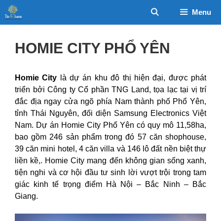
Chuyển
Menu
đến
nội
dung
HOMIE CITY PHỔ YÊN
Homie City
là dự án khu đô thị hiện đại, được phát
triển bởi Công ty Cổ phần TNG Land, tọa lạc tại vị trí
đắc địa ngay cửa ngõ phía Nam thành phố Phổ Yên,
tỉnh Thái Nguyên, đối diện Samsung Electronics Việt
Nam. Dự án Homie City Phổ Yên có quy mô 11,58ha,
bao gồm 246 sản phẩm trong đó 57 căn shophouse,
39 căn mini hotel, 4 căn villa và 146 lô đất nền biệt thự
liền kề,. Homie City mang đến không gian sống xanh,
tiện nghi và cơ hội đầu tư sinh lời vượt trội trong tam
giác kinh tế trọng điểm Hà Nội – Bắc Ninh – Bắc
Giang.