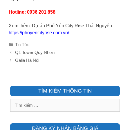
Hotline: 0936 201 858
Xem thêm: Dự án Phổ Yên City Rise Thái Nguyên:
https://phoyencityrise.com.vn/
Danh
Tin Tức
mục
Q1 Tower Quy Nhơn
Galia Hà Nội
TÌM KIẾM THÔNG TIN
Tìm
kiếm
cho:
ĐĂNG KÝ NHẬN BẢNG GIÁ